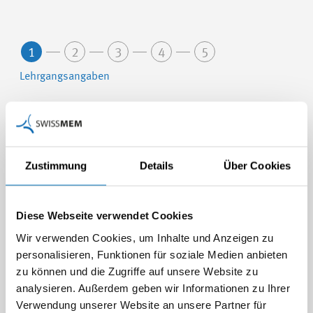
1
2
3
4
5
Lehrgangs­angaben
Berufsbildner/in für Kaufleute in der MEM-
Branche
Zustimmung
Details
Über Cookies
24.02.2027 - 24.02.2027 (Nr. 27802-A)
Swissmem Academy, Winterthur
Diese Webseite verwendet Cookies
Berufsbildner/-in in Lehrbetrieben - Modul A
Wir verwenden Cookies, um Inhalte und Anzeigen zu
personalisieren, Funktionen für soziale Medien anbieten
03.03.2027 - 13.05.2027 (Nr. 27080-A)
zu können und die Zugriffe auf unsere Website zu
Swissmem Academy, Winterthur
analysieren. Außerdem geben wir Informationen zu Ihrer
Verwendung unserer Website an unsere Partner für