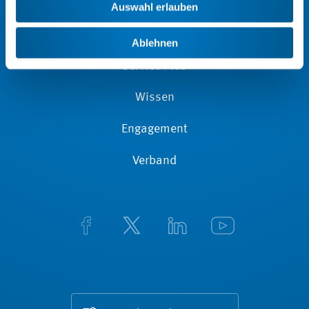
Aktuelles
Auswahl erlauben
Mitgliedschaft
Ablehnen
Service Plus
Wissen
Engagement
Verband