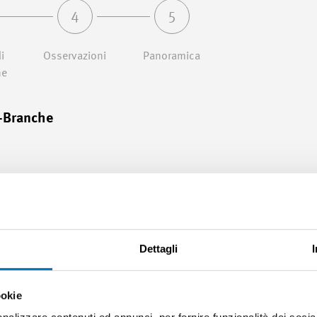
4
5
i
Osservazioni
Panoramica
ne
M-Branche
l A
Dettagli
ookie