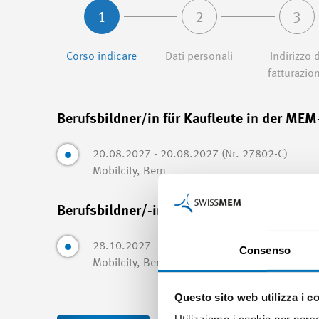
1
2
3
Corso indicare
Dati personali
Indirizzo d
fatturazio
Berufsbildner/in für Kaufleute in der ME
20.08.2027 - 20.08.2027 (Nr. 27802-C)
Mobilcity, Bern
Berufsbildner/-in in Lehrbetrieben - Modu
28.10.2027 - 11.01.2028 (Nr. 27083-A)
Consenso
Mobilcity, Bern
Questo sito web utilizza i c