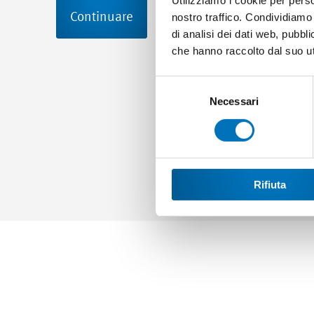
Utilizziamo i cookie per perso
Continuare
nostro traffico. Condividiamo 
di analisi dei dati web, pubbl
che hanno raccolto dal suo uti
Selezione
del
Necessari
consenso
Rifiuta