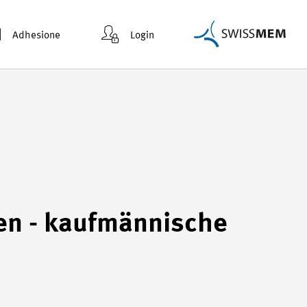
Adhesione
Login
ben - kaufmännische