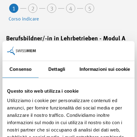
1
2
3
4
5
Corso indicare
Berufsbildner/-in in Lehrbetrieben - Modul A
11.11.2027 - 06.01.2028 (Nr. 27084-A)
Swissmem Academy, Winterthur
Consenso
Dettagli
Informazioni sui cookie
Lernende in technischen Berufen ausbilden
und bewerten
Questo sito web utilizza i cookie
Utilizziamo i cookie per personalizzare contenuti ed
24.11.2027 - 25.11.2027 (Nr. 27084-B1)
annunci, per fornire funzionalità dei social media e per
Swissmem Academy, Winterthur
analizzare il nostro traffico. Condividiamo inoltre
informazioni sul modo in cui utilizza il nostro sito con i
nostri partner che si occupano di analisi dei dati web,