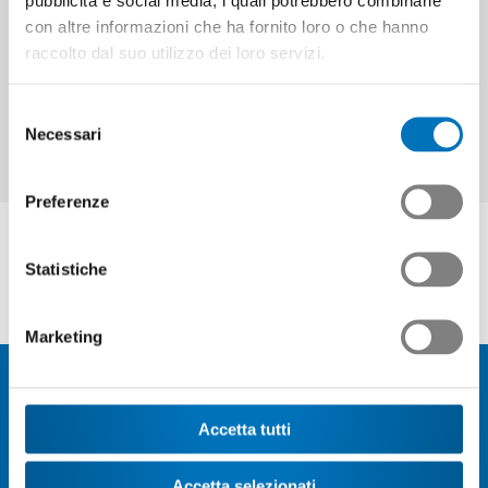
pubblicità e social media, i quali potrebbero combinarle
Continuare
con altre informazioni che ha fornito loro o che hanno
raccolto dal suo utilizzo dei loro servizi.
Selezione
Necessari
del
consenso
Preferenze
Statistiche
Marketing
Accetta tutti
Attualità
Accetta selezionati