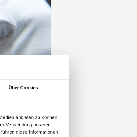
Über Cookies
l ist es, die Produkte
viduelle und selbst
alische Prozesse
 Medien anbieten zu können
ckelt.
hrer Verwendung unserer
 führen diese Informationen