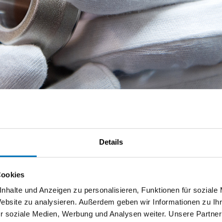
Details
ch der Oberflächentechnik mit 250 Mitarbeitenden. Das primäre Zie
satz anforderungsgerecht zu beschichten. Dafür kommen sehr indi
Cookies
ese werden sowohl durch chemische, galvanische als auch physik
nhalte und Anzeigen zu personalisieren, Funktionen für soziale
tehens hat sich das Unternehmen stets und dynamisch weiterentwi
Website zu analysieren. Außerdem geben wir Informationen zu I
r soziale Medien, Werbung und Analysen weiter. Unsere Partner