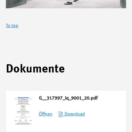
To top
Dokumente
G__317997_iq_9001_20.pdf
Öffnen
Download