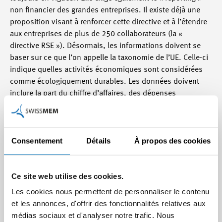
non financier des grandes entreprises. Il existe déjà une
proposition visant à renforcer cette directive et à l’étendre
aux entreprises de plus de 250 collaborateurs (la «
directive RSE »). Désormais, les informations doivent se
baser sur ce que l’on appelle la taxonomie de l’UE. Celle-ci
indique quelles activités économiques sont considérées
comme écologiquement durables. Les données doivent
inclure la part du chiffre d’affaires, des dépenses
d’investissement et des frais d’exploitation liée aux
activités écologiquement durables.
Consentement
Détails
À propos des cookies
En plus de la loi allemande sur la chaîne
d’approvisionnement, une directive « Due Diligence » sur
la durabilité des entreprises est en cours d’élaboration
Ce site web utilise des cookies.
dans l’UE. Elle a pour but de garantir le devoir de diligence
Les cookies nous permettent de personnaliser le contenu
au niveau de la chaîne d’approvisionnement. Dans ce
et les annonces, d'offrir des fonctionnalités relatives aux
contexte également, la transparence et le fait de rendre
médias sociaux et d'analyser notre trafic. Nous
compte jouent un rôle important.