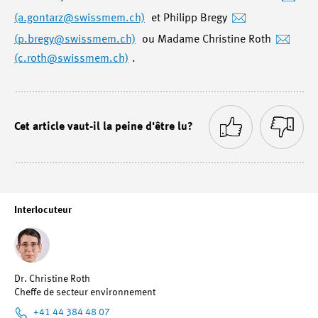
(a.gontarz
@swissmem.ch)
et Philipp Bregy
(p.bregy
@swissmem.ch)
ou Madame Christine Roth
(c.roth
@swissmem.ch)
.
Cet article vaut-il la peine d'être lu?
Interlocuteur
Dr. Christine Roth
Cheffe de secteur environnement
+41 44 384 48 07