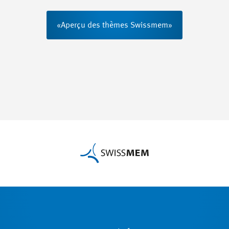
«Aperçu des thèmes Swissmem»