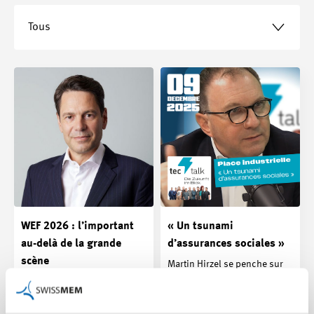
Tous
WEF 2026 : l’important
« Un tsunami
au-delà de la grande
d’assurances sociales »
scène
Martin Hirzel se penche sur
les prochaines votations
Le Forum économique
dans le nouveau TecTalk.
mondial (WEF) de Davos de