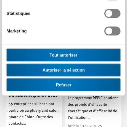
réuniront au salon
SEMICON…
Statistiques
Article | 05.08.2025
Marketing
Tout autoriser
REPIC : possibilités de
Autoriser la sélection
promotion pour des
projets suisses durables
Refuser
en Ukraine
Switzerland@CIMT 2025
Le programme REPIC soutient
55 entreprises suisses ont
des projets d’efficacité
participé au plus grand salon
énergétique et d’efficacité de
phare de Chine. Outre des
l’utilisation…
contacts…
Article | 07.07.2025