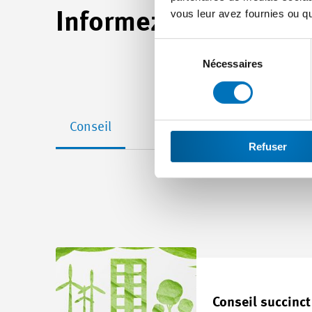
vous leur avez fournies ou qu'
Informez-vous sur no
Sélection
du
Nécessaires
consentement
Conseil
Refuser
Conseil succinct