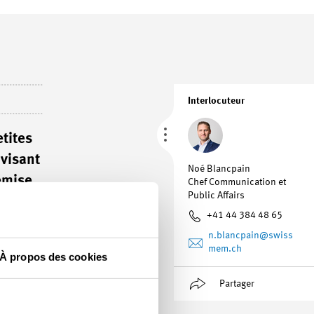
Interlocuteur
etites
 visant
Noé Blancpain
emise
Chef Communication et
Public Affairs
+41 44 384 48 65
n.blancpain
@swiss
mem.ch
À propos des cookies
illeure efficacité
at. Une demande de
Partager
t d’apporter un soutien
limat verse 30 francs et,