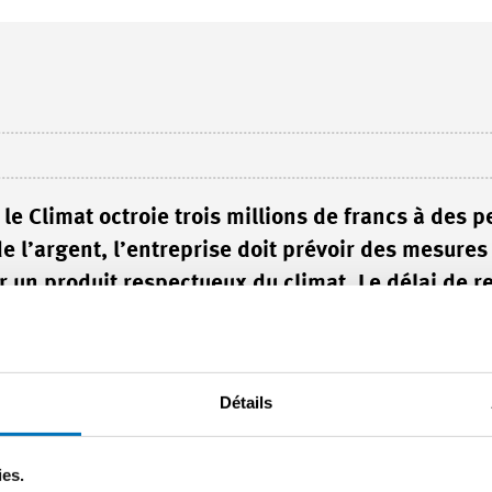
e Climat octroie trois millions de francs à des p
 l’argent, l’entreprise doit prévoir des mesures
 un produit respectueux du climat. Le délai de r
Détails
bois, isolent leur bâtiment, achètent des machines offrant une me
istance, reçoivent de l’argent de la Fondation Suisse pour le Clim
 sur le site Internet de la Fondation. L’objectif de la Fondation es
ies.
our chaque tonne de CO2 économisée, la Fondation Suisse pour le C