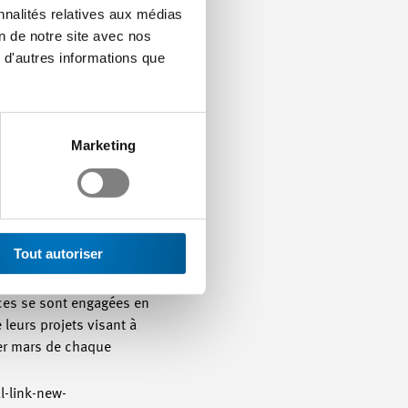
nnalités relatives aux médias
on de notre site avec nos
esse de Davos a reçu
 d'autres informations que
ton de Lucerne 28’000
 économiser de
Marketing
ons des PME. Divers
 véhicule électrique
imite les déperditions
soutenus. Cette année
Tout autoriser
n tant que fondation
vices se sont engagées en
leurs projets visant à
1er mars de chaque
l-link-new-