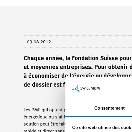
09.08.2012
Chaque année, la Fondation Suisse pour l
et moyennes entreprises. Pour obtenir de
à économiser de l’énergie ou développer
de dossier est fixé au 1er septembre.
Consentement
Les PME qui optent pour un chauffage à plaquettes de 
énergétique ou s’affilient à un réseau de chaleur à d
soutien peut être faite à l’aide de formulaires simples
Ce site web utilise des cook
rapide et direct sans travail administratif inutile. P