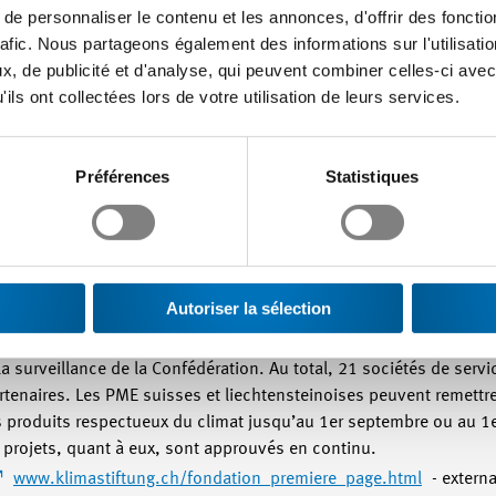
e personnaliser le contenu et les annonces, d'offrir des fonctio
rafic. Nous partageons également des informations sur l'utilisati
ont déjà bénéficié de ce soutien. Par exemple, l’auberge de jeun
, de publicité et d'analyse, qui peuvent combiner celles-ci avec
e et l’entreprise Schildknecht und Wyss AG de Wikon dans le can
ils ont collectées lors de votre utilisation de leurs services.
ans ses serres. Toute PME suisse ou liechtensteinoise souhaitant
déposer une demande.
Préférences
Statistiques
a Fondation Suisse pour le Climat soutient également les innovati
actuellement en phase de test ou déjà sur le marché, à l’instar du
ératures élevées pour un usage industriel, ou d’une soupape qui l
 qui ont un gros potentiel en termes d’économies d’énergie sont 
ués.
Autoriser la sélection
8 dans le cadre de la loi sur la réduction des émissions de CO2 e
la surveillance de la Confédération. Au total, 21 sociétés de ser
rtenaires. Les PME suisses et liechtensteinoises peuvent remettre 
s produits respectueux du climat jusqu’au 1er septembre ou au 
s projets, quant à eux, sont approuvés en continu.
www.klimastiftung.ch/fondation_premiere_page.html
- externa