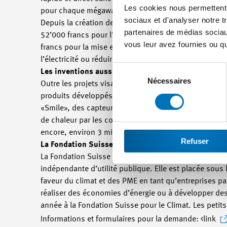
Les cookies nous permettent d
pour chaque mégawattheure économisé, 10 francs.
sociaux et d'analyser notre t
Depuis la création de la Fondation en 2008, 128 PME 
partenaires de médias sociaux
52’000 francs pour l’assainissement de son chauffag
vous leur avez fournies ou qu'
francs pour la mise en place d’un écran thermique d
l’électricité ou réduire ses émissions de CO2 peut 
Sélection
Les inventions aussi sont soutenues
du
Nécessaires
Outre les projets visant à économiser de l’énergie, l
consentement
produits développés avec l’aide de la Fondation sont 
«Smile», des capteurs solaires qui génèrent des temp
de chaleur par les conduits d’aération. Des produits
encore, environ 3 millions de francs vont être distrib
Refuser
La Fondation Suisse pour le Climat
La Fondation Suisse pour le Climat a été créée en 200
indépendante d’utilité publique. Elle est placée sous 
faveur du climat et des PME en tant qu’entreprises pa
réaliser des économies d’énergie ou à développer de
année à la Fondation Suisse pour le Climat. Les petit
Informations et formulaires pour la demande: <link