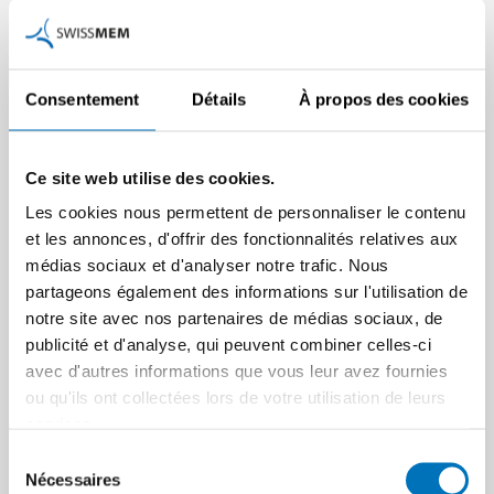
bénéfice, ceux qui proposent donc des mesures
d’efficience électrique qui de toute évidence permettent à
diminuer au maximum la consommation d’électricité avec
Consentement
Détails
À propos des cookies
le moins d’investissements possibles, seront considérés.
<link
www.bfe.admin.ch/prokilowatt/04344/index.html
_blank
Ce site web utilise des cookies.
external-link-new-window>La fiche d’information de
Les cookies nous permettent de personnaliser le contenu
ProKilowatt</link> présente de manière détaillée les
et les annonces, d'offrir des fonctionnalités relatives aux
groupes cibles, les conditions à remplir et les genres de
médias sociaux et d'analyser notre trafic. Nous
mesures à favoriser pour une demande de projet ou de
partageons également des informations sur l'utilisation de
programme.
notre site avec nos partenaires de médias sociaux, de
Les demandes de soutien de projets et programmes
publicité et d'analyse, qui peuvent combiner celles-ci
peuvent être soumises jusqu’au 15 février 2013 via le site
avec d'autres informations que vous leur avez fournies
Internet de <link
ou qu'ils ont collectées lors de votre utilisation de leurs
www.bfe.admin.ch/prokilowatt/04344/index.html
_blank
services.
external-link-new-window>ProKilowatt</link>. Vous
Sélection
trouverez également sur ce site, outre les appels d’offre
Nécessaires
du
pour <link