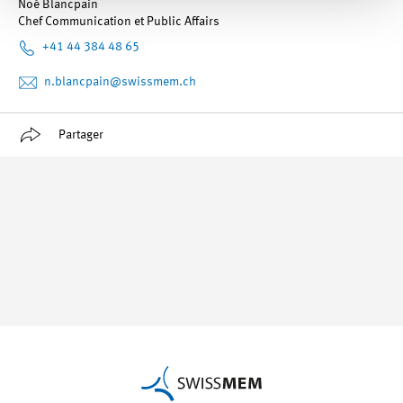
Noé Blancpain
Chef Communication et Public Affairs
+41 44 384 48 65
n.blancpain
@swissmem.ch
Partager