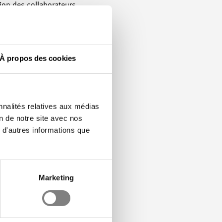
ition des collaborateurs
strictions de voyage et
sation de travaux de
n. Il serait
ulement en respectant
À propos des cookies
fets négatifs sur
nnalités relatives aux médias
on de notre site avec nos
 d'autres informations que
sse sont appelées à
t naturellement difficile
nfinement devait être
Marketing
atiquement les