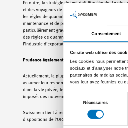
En outre, la stratégie de test doit être élargie. Le pl
et des voyageurs de commerce. Les tests créent de la s
les règles de quarantaine qui sont les obstacles maje
maintenance et de projet et qui occasionnent des coûts 
particulièrement grave si, en raison du nombre croissa
Consentement
des règles de quarantaine. Si tel était le cas, le relâ
l’industrie d’exportation et les personnes qui y travai
Ce site web utilise des cook
Prudence également dans la vie privée
Les cookies nous permettent d
sociaux et d'analyser notre t
partenaires de médias sociaux
Actuellement, la plupart des infections se produisent
vous leur avez fournies ou qu'
assumer leur responsabilité et à faire preuve de la pr
dans la vie privée, les règles de distance et d’hygièn
Sélection
imposé, des nouveaux licenciements seraient inévita
du
Nécessaires
consentement
Swissmem tient à remercier toutes les personnes qui
dispositions de l’OFSP.