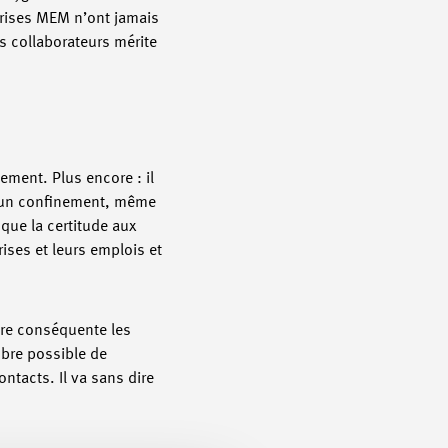
prises MEM n’ont jamais
rs collaborateurs mérite
ement. Plus encore : il
à un confinement, même
 que la certitude aux
rises et leurs emplois et
ère conséquente les
mbre possible de
ntacts. Il va sans dire