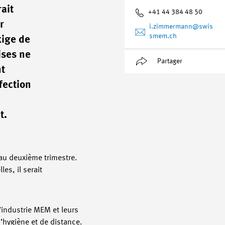
ait
+41 44 384 48 50
r
i.zimmermann
@swis
smem.ch
xige de
ises ne
Partager
nt
fection
t.
au deuxième trimestre.
es, il serait
’industrie MEM et leurs
’hygiène et de distance.