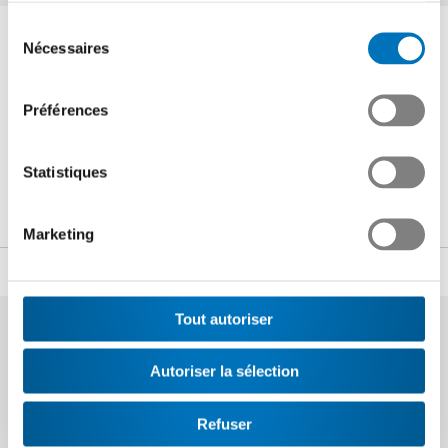
Sélection
Interlocuteur
Nécessaires
du
consentement
Préférences
Noé Blancpain
Chef Communication et Public Affairs
Statistiques
+41 44 384 48 65
n.blancpain
@swissmem.ch
Marketing
Partager
Tout autoriser
Autoriser la sélection
Refuser