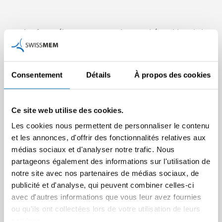
La plateforme électronique pour les marchés publics de la
Confédération, des cantons et des communes simap.ch a
été élargie. Cette extension de simap.ch, en vigueur dès le
3 mars 2014, permet d’offrir de nouvelles fonctions en ce
Consentement
Détails
À propos des cookies
qui concerne le profil du soumissionnaire et de réaliser des
formulaires standardisés.
Pour les nouveaux profils des
soumissionnaires, il est impérativement exigé qu’ils
Ce site web utilise des cookies.
s’enregistrent dans les deux mois
. Des informations
Les cookies nous permettent de personnaliser le contenu
détaillées sur l’extension et sur l’enregistrement se
et les annonces, d'offrir des fonctionnalités relatives aux
trouvent sur <link
médias sociaux et d'analyser notre trafic. Nous
www.simap.ch/shabforms/COMMON/application/applicati
partageons également des informations sur l'utilisation de
onGrid.jsp
_blank>simap.ch</link>. Pour toutes questions,
notre site avec nos partenaires de médias sociaux, de
Urs Meier (<link
publicité et d'analyse, qui peuvent combiner celles-ci
u.meier@swissmem.ch>u.meier@swissmem.ch</link>; 044
avec d'autres informations que vous leur avez fournies
384 48 10) se tient volontiers à votre disposition.
ou qu'ils ont collectées lors de votre utilisation de leurs
services.