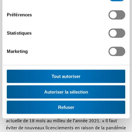
d’une capacité de test suffisante et des certificats de
consentement
vaccination infalsifiables et reconnus au niveau
Préférences
international. Ce n’est qu’ainsi que les techniciens, le
personnel de service et de la vente pourront se déplacer à
nouveau. Ceci est une approche décisive car l’industrie
Statistiques
MEM suisse réalise environ 80% de ses activités à
l’étranger. »
Marketing
Porter la durée d’indemnisation en cas de
chômage partiel à 24 mois
Tout autoriser
Compte tenu de la faible demande de biens d’équipement
Autoriser la sélection
global déjà à un bas niveau avant même la pandémie,
certaines entreprises MEM ont été obligées d’avoir recours
au chômage partiel dès le début d’année 2020. Ces
Refuser
dernières atteindront la durée d’indemnisation maximale
actuelle de 18 mois au milieu de l’année 2021. « Il faut
éviter de nouveaux licenciements en raison de la pandémie