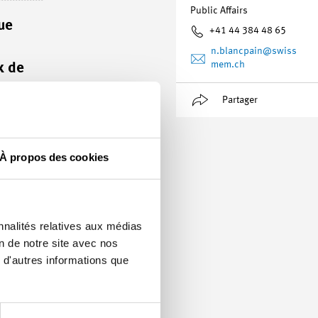
Public Affairs
ue
+41 44 384 48 65
n.blancpain
@swiss
mem.ch
x de
Partager
À propos des cookies
nnalités relatives aux médias
on de notre site avec nos
 d'autres informations que