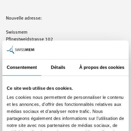
Nouvelle adresse:
Swissmem
Pfingstweidstrasse 102
Case postale
8037 Zurich
Consentement
Détails
À propos des cookies
Vous trouverez le plan d’accès du nouvel emplacement
sous:
<link fr/contact/plan-
Ce site web utilise des cookies.
dacces.html>http://www.swissmem.ch/fr/contact/plan-
dacces.html</link> Le secrétariat sera fermé le 30 octobre
Les cookies nous permettent de personnaliser le contenu
dès 12 heures pour cause de déménagement. Le 31
et les annonces, d'offrir des fonctionnalités relatives aux
octobre, nous serons de nouveau atteignables par
médias sociaux et d'analyser notre trafic. Nous
téléphone et, dans le courant de la journée, par e-mail.
partageons également des informations sur l'utilisation de
Les numéros de téléphones de vos personnes de contact
notre site avec nos partenaires de médias sociaux, de
restent les mêmes: