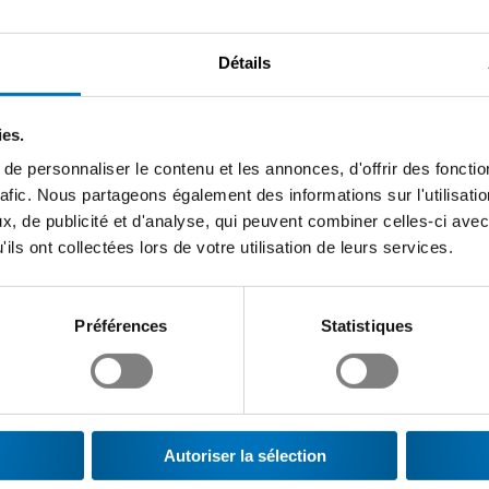
Détails
ies.
e personnaliser le contenu et les annonces, d'offrir des fonctio
ssmem
Academy
Swissmem Formatio
rafic. Nous partageons également des informations sur l'utilisati
, de publicité et d'analyse, qui peuvent combiner celles-ci avec
professionnelle
sser grâce à la formation
ils ont collectées lors de votre utilisation de leurs services.
nue
Engagés en faveur de la rel
l’industrie tech
Préférences
Statistiques
Autoriser la sélection