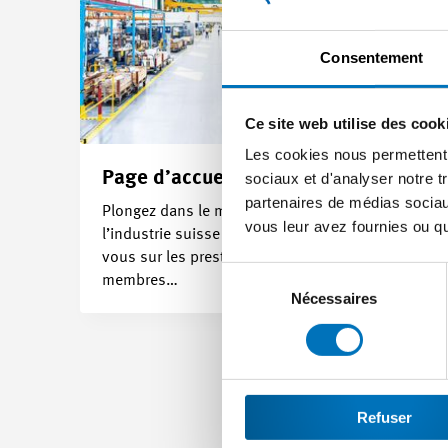
Consentement
Ce site web utilise des cook
Les cookies nous permettent d
Page d’accueil
Swi
sociaux et d'analyser notre t
partenaires de médias sociaux
Plongez dans le monde de
Progre
vous leur avez fournies ou qu'
l’industrie suisse et informez-
conti
vous sur les prestations pour les
Sélection
membres…
du
Nécessaires
consentement
Refuser