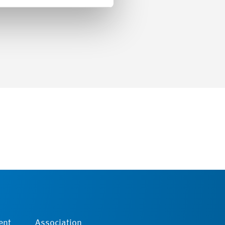
ent
Association