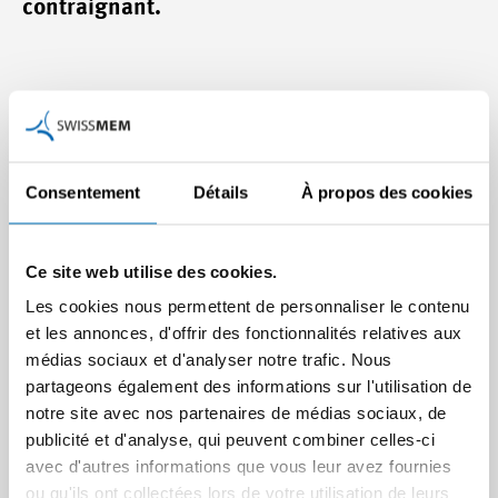
contraignant.
Les secteurs professionnels de la normalisation suisse
(notamment Swissmem) et l'Association Suisse de
Normalisation (SNV) ont publié un aide-mémoire consacré
au thème « Normalisation et droit - le statut juridique des
Consentement
Détails
À propos des cookies
normes ». L'aide-mémoire explique des rôles possibles des
normes dans la législation et les contrats ainsi que leur
caractère juridique contraignant. Il y est aussi brièvement
Ce site web utilise des cookies.
question de la responsabilité du fait des produits. <link
Les cookies nous permettent de personnaliser le contenu
file:11661 _blank download>Lien vers l'aide-mémoire
et les annonces, d'offrir des fonctionnalités relatives aux
allemand</link> <link file:11714 _blank download>Lien vers
médias sociaux et d'analyser notre trafic. Nous
l'aide-mémoire français</link> <link file:11715 _blank
partageons également des informations sur l'utilisation de
download>Lien vers l'aide-mémoire italien</link> Veuillez
notre site avec nos partenaires de médias sociaux, de
vous adresser pour de plus amples informations à ce sujet
publicité et d'analyse, qui peuvent combiner celles-ci
ou en cas de problèmes à Monsieur Urs Meier (<link
avec d'autres informations que vous leur avez fournies
u.meier@swissmem.ch>u.meier@swissmem.ch</link>;+41
ou qu'ils ont collectées lors de votre utilisation de leurs