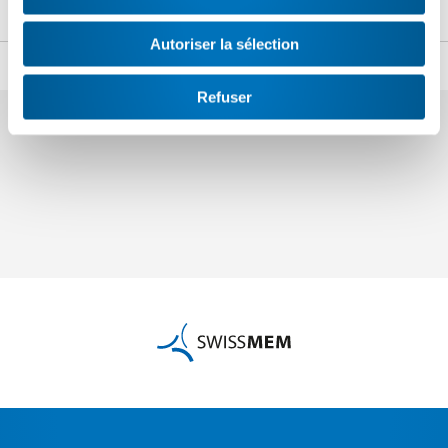
n.blancpain
@swissmem.ch
Autoriser la sélection
Partager
Refuser