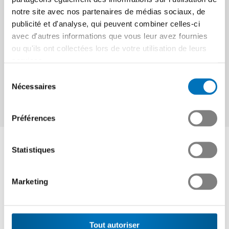
disposition, comme c’était déjà le cas sous le régime de
notre site avec nos partenaires de médias sociaux, de
l’ancienne Garantie contre les risques à l’exportation
publicité et d'analyse, qui peuvent combiner celles-ci
(GRE). Quant aux modifications de l’OASRE il s’agit de
avec d'autres informations que vous leur avez fournies
définir l'exigence portant sur la part de valeur ajoutée
ou qu'ils ont collectées lors de votre utilisation de leurs
suisse comme condition d'assurance, de relever le taux de
services.
couverture dans l’assurance de crédit fournisseur à 95
Sélection
pour cent ainsi que de définir les taux de couverture et de
Nécessaires
du
garantie maximales dans l’assurance de crédit de
consentement
fabrication et de la garantie de «Bonds».
Préférences
Interlocuteur
Statistiques
Marketing
Noé Blancpain
Chef Communication et Public Affairs
+41 44 384 48 65
Tout autoriser