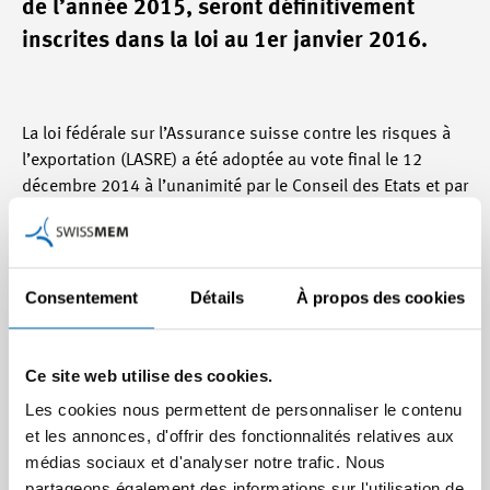
de l’année 2015, seront définitivement
inscrites dans la loi au 1er janvier 2016.
La loi fédérale sur l’Assurance suisse contre les risques à
l’exportation (LASRE) a été adoptée au vote final le 12
décembre 2014 à l’unanimité par le Conseil des Etats et par
193 voix contre 2 dans le Conseil national. Le délai
référendaire de 100 jours court à partir de cette date.
L’OASRE devrait être édictée en été 2015 afin d’assurer
l’entrée en vigueur de la LASRE le 1er janvier 2016. La
Consentement
Détails
À propos des cookies
révision partielle de la loi prévoit notamment les
modifications suivantes: l’assurance de crédit de
fabrication, la garantie de «Bonds» et la garantie de
Ce site web utilise des cookies.
refinancement, jusqu’alors limitées à la fin de l’année
Les cookies nous permettent de personnaliser le contenu
2015, seront définitivement inscrites dans la loi au 1er
et les annonces, d'offrir des fonctionnalités relatives aux
janvier 2016. Par ailleurs, la SERV pourra accorder ses
médias sociaux et d'analyser notre trafic. Nous
polices d’assurance et garanties sous forme d’une
partageons également des informations sur l'utilisation de