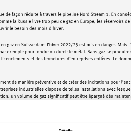
que de façon réduite à travers le pipeline Nord Stream 1. En con
omme la Russie livre trop peu de gaz en Europe, les réservoirs de
rir le besoin des mois d’hiver.
en gaz en Suisse dans l’hiver 2022/23 est mis en danger. Mais l’
e par exemple pour fondre ou durcir le métal. Sans gaz se produiron
s licenciements et des fermetures d’entreprises entières. Le do
tement de manière préventive et de créer des incitations pour l’e
reprises industrielles dispose de telles installations avec lesquel
ition, un volume de gaz significatif peut être épargné dès mainten
plémentaire en hiver. La sécurité de l’approvisionnement en gaz de
ue les entreprises ne pourront pas respecter plus longtemps le
Détails