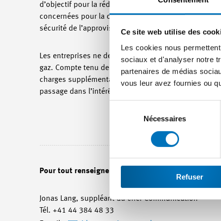
d’objectif pour la réduction d’émission de CO
. Ces 
2
concernées pour la durée de la crise. Le Conseil fédér
sécurité de l’approvisionnement.
Ce site web utilise des cook
Les cookies nous permettent d
Les entreprises ne devraient subir aucun désavantage 
sociaux et d'analyser notre t
gaz. Compte tenu des perspectives économiques tendu
partenaires de médias sociaux
charges supplémentaires. Les entreprises concernées
vous leur avez fournies ou qu'
passage dans l’intérêt du pays et de la sécurité de l
Sélection
du
Nécessaires
consentement
Pour tout renseignement :
Refuser
Jonas Lang, suppléant du chef Communication
Tél. +41 44 384 48 33