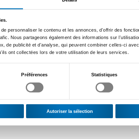
conventions d’objectif doivent par conséquent être suspendues po
al doit immédiatement ordonner cette suspension, car elle sert le
ies.
e personnaliser le contenu et les annonces, d'offrir des fonctio
financier par la transition du gaz au mazout. Ce dernier est aujou
rafic. Nous partageons également des informations sur l'utilisati
es, les entreprises ne sont le cas échéant pas à même de suppo
, de publicité et d'analyse, qui peuvent combiner celles-ci avec
 ont par conséquent besoin d’incitations financières pour proc
ils ont collectées lors de votre utilisation de leurs services.
’approvisionnement.
Préférences
Statistiques
Autoriser la sélection