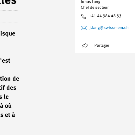
lles
Jonas Lang
Chef de secteur
+41 44 384 48 33
j.lang
@swissmem.ch
risque
Partager
’est
tion de
if des
s le
là où
s et à