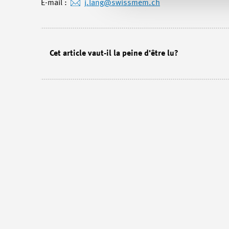
E-mail :
j.lang
@swissmem.ch
Cet article vaut-il la peine d'être lu?