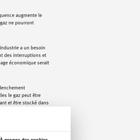
séquence augmente le
 gaz ne pourront
industrie a un besoin
t des interruptions et
mmage économique serait
nclenchement
les le gaz peut être
ant et être stocké dans
 la Suisse est
urs conventions
À propos des cookies