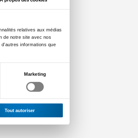
ur les entreprises
 but supérieur qu’est la
nnalités relatives aux médias
rd’hui plus cher que le
on de notre site avec nos
rter d’éventuelles
 d'autres informations que
éder immédiatement à ce
Marketing
Tout autoriser