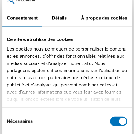
Que faire en cas d’essai de conciliation échoué
?
Consentement
Détails
À propos des cookies
Si les parties ne peuvent pas se mettre d’accord devant
l’autorité de conciliation, une autorisation de procéder est
Ce site web utilise des cookies.
délivrée au demandeur (art. 206 CPC). Le demandeur est en
Les cookies nous permettent de personnaliser le contenu
droit de porter l’action devant le tribunal dans un délai de
et les annonces, d'offrir des fonctionnalités relatives aux
trois mois à compter de la délivrance de l’autorisation de
médias sociaux et d'analyser notre trafic. Nous
procéder (art. 209 CPC).
partageons également des informations sur l'utilisation de
notre site avec nos partenaires de médias sociaux, de
Coûts
publicité et d'analyse, qui peuvent combiner celles-ci
avec d'autres informations que vous leur avez fournies
ou qu'ils ont collectées lors de votre utilisation de leurs
En règle générale, dans les litiges de droit du travail allant
services.
jusqu’à une valeur litigieuse de CHF 30 000.--, les parties
ne doivent pas assumer de frais ni pour la procédure de
Sélection
conciliation ni pour la procédure juridique. Il n’est (pour le
Nécessaires
du
moment) pas non plus alloué de dépens en procédure de
consentement