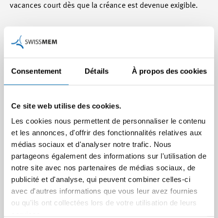
vacances court dès que la créance est devenue exigible.
En ce qui concerne la durée du délai de prescription, le
Tribunal fédéral a dans l’ATF 136 III 94 décidé que les
vacances non prises se prescrivent par cinq ans selon
l’art. 341 al. 2 CO et l’art. 128 ch. 3 CO. Dans la décision
Consentement
Détails
À propos des cookies
prise, il a été envisagé que si la revendication à un
paiement des vacances à la fin des rapports de travail
arrivait à prescription selon l’art. 128 ch. 3 CO après cinq
Ce site web utilise des cookies.
ans, le droit aux vacances non prises pendant les rapports
Les cookies nous permettent de personnaliser le contenu
de travail était aussi prescrit après cinq ans et non après le
et les annonces, d'offrir des fonctionnalités relatives aux
délai général de dix ans.
médias sociaux et d'analyser notre trafic. Nous
partageons également des informations sur l'utilisation de
Ordre de prescription des vacances non prises
notre site avec nos partenaires de médias sociaux, de
publicité et d'analyse, qui peuvent combiner celles-ci
avec d'autres informations que vous leur avez fournies
Si l’employé a un solde de vacances de plusieurs années,
ou qu'ils ont collectées lors de votre utilisation de leurs
ces dernières sont réglées, sans déclaration contraire, en
services.
fonction des dispositions générales contenues aux articles