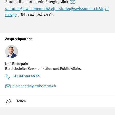
Studer, Ressortleiterin Energie, <link
s.studer
@swissmem.ch&gt;s.studer
@swissmem.ch&lt;/li
nk&gt;
, Tel. +44 384 48 66
Ansprechpartner
Noé Blancpain
Bereichsleiter Kommunikation und Public Affairs
+41 44 384 48 65
n.blancpain
@swissmem.ch
Teilen