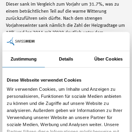
Dieser sank im Vergleich zum Vorjahr um 31.7%, was zu
einem beträchtlichen Teil auf die warme Witterung
zurückzuführen sein dürfte. Nach dem strengen
Vorjahreswinter sank nämlich die Zahl der Heizgradtage um
18% und lag 2011 mit 2’938 deutlich unter dem
langjährigen Mittel. Dass der Verbrauchsrückgang beim
Heizöl den Rückgang der Heizgradtage klar übertraf, ist
zahlreichen Effizienzmassnahmen, Gebäudesanierungen
Zustimmung
Details
Über Cookies
und der Umstellung von öl- auf gasgefeuerte
Heizungssystemen zu verdanken. Viele dieser
Massnahmen wurden von den Unternehmen in
Diese Webseite verwendet Cookies
Zusammenarbeit mit der Energieagentur der Wirtschaft
Wir verwenden Cookies, um Inhalte und Anzeigen zu
(EnAW) umgesetzt.
personalisieren, Funktionen für soziale Medien anbieten
Der langfristige Vergleich verdeutlicht die schwindende
zu können und die Zugriffe auf unsere Website zu
Rolle von Heizöl als Energieträger für die MEM-Industrie.
analysieren. Außerdem geben wir Informationen zu Ihrer
1990 deckte die MEM-Industrie mit Erdölprodukten (v.a.
Verwendung unserer Website an unsere Partner für
Heizöl) noch 27.8% ihres Energiebedarfs, entsprechend
soziale Medien, Werbung und Analysen weiter. Unsere
einem Verbrauch von 8'044 TJ (2'235 GWh). 2011 lag der
Partner führen diese Informationen möglicherweise mit
Verbrauch 87.3% tiefer bei 1'021 TJ (284 GWh). Der Anteil