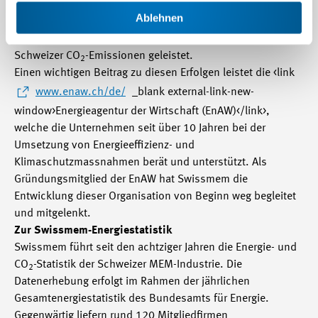
CO
-Emissionen mit einem Rückgang um 55.1% mehr als
2
Ablehnen
halbiert. Damit hat die Branche bisher einen
überdurchschnittlich grossen Beitrag an die Reduktion der
Schweizer CO
-Emissionen geleistet.
2
Einen wichtigen Beitrag zu diesen Erfolgen leistet die <link
www.enaw.ch/de/
_blank external-link-new-
window>Energieagentur der Wirtschaft (EnAW)</link>,
welche die Unternehmen seit über 10 Jahren bei der
Umsetzung von Energieeffizienz- und
Klimaschutzmassnahmen berät und unterstützt. Als
Gründungsmitglied der EnAW hat Swissmem die
Entwicklung dieser Organisation von Beginn weg begleitet
und mitgelenkt.
Zur Swissmem-Energiestatistik
Swissmem führt seit den achtziger Jahren die Energie- und
CO
-Statistik der Schweizer MEM-Industrie. Die
2
Datenerhebung erfolgt im Rahmen der jährlichen
Gesamtenergiestatistik des Bundesamts für Energie.
Gegenwärtig liefern rund 120 Mitgliedfirmen