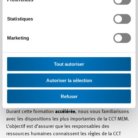
CCT MEM
Statistiques
Marketing
Brève introduction aux principales dispositions de la
convention collective de travail MEM.
Tout autoriser
Votre entreprise applique, parallèlement au code des
obligations, la CCT MEM. Pour la Direction et les
responsables RH non familiarisés avec une CCT, il peut être
Autoriser la sélection
difficile au début d’en comprendre les particularités et de
ne pas passer à côté de procédures essentielles.
Refuser
Durant cette formation
accélérée
, nous vous familiarisons
avec les dispositions les plus importantes de la CCT MEM.
L’objectif est d’assurer que les responsables des
ressources humaines connaissent les règles de la CCT