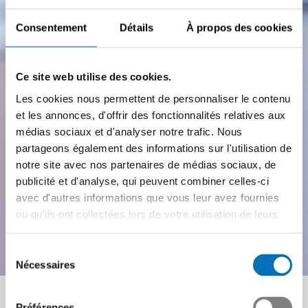
Consentement
Détails
À propos des cookies
Ce site web utilise des cookies.
Les cookies nous permettent de personnaliser le contenu
et les annonces, d'offrir des fonctionnalités relatives aux
médias sociaux et d'analyser notre trafic. Nous
partageons également des informations sur l'utilisation de
notre site avec nos partenaires de médias sociaux, de
publicité et d'analyse, qui peuvent combiner celles-ci
avec d'autres informations que vous leur avez fournies
SEANCE D'INFORMATION
ou qu'ils ont collectées lors de votre utilisation de leurs
Formation accélérée
services.
Sélection
CCT MEM
Nécessaires
du
consentement
Synthèse des principales dispositions de la
Préférences