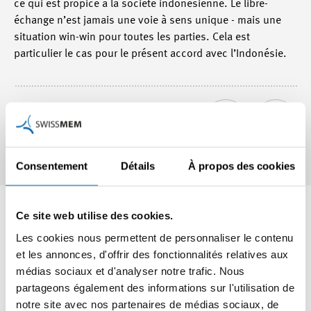
ce qui est propice à la société indonésienne. Le libre-
échange n’est jamais une voie à sens unique - mais une
situation win-win pour toutes les parties. Cela est
particulier le cas pour le présent accord avec l’Indonésie.
Cet article vaut-il la peine d'être lu?
Consentement
Détails
À propos des cookies
Interlocuteur
Ce site web utilise des cookies.
Les cookies nous permettent de personnaliser le contenu
et les annonces, d'offrir des fonctionnalités relatives aux
Linda Steiner
médias sociaux et d'analyser notre trafic. Nous
Cheffe de secteur
partageons également des informations sur l'utilisation de
+41 44 384 48 36
notre site avec nos partenaires de médias sociaux, de