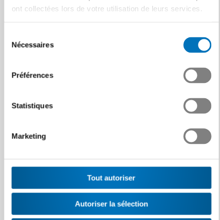
ont collectées lors de votre utilisation de leurs services.
Sélection
07.09.2026 – 02.12.2026
Nécessaires
du
consentement
Customs and Trade Compliance
Préférences
Manager
Hybrider Praxislehrgang
Statistiques
Praxisorientierter Lehrgang, mit Fokus auf
Aussenhandel, Export-Import-Prozesse und
Zollabwicklung
Marketing
Détails
Tout autoriser
Autoriser la sélection
Détails Schulung Exportkontrolle