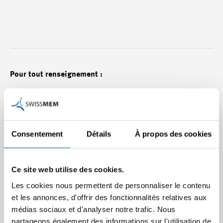
Pour tout renseignement :
Jonas Lang, chef Communication adjoint
Tél. +41 44 384 48 33 / portable +41 79 777 41 36
E-mail :
j.lang
@swissmem.ch
Consentement
Détails
À propos des cookies
Philippe Cordonier, Responsable Suisse romande
Ce site web utilise des cookies.
Tél. +41 21 613 35 85 / portable +41 79 644 46 77
E-mail :
p.cordonier
@swissmem.ch
Les cookies nous permettent de personnaliser le contenu
et les annonces, d'offrir des fonctionnalités relatives aux
médias sociaux et d'analyser notre trafic. Nous
partageons également des informations sur l'utilisation de