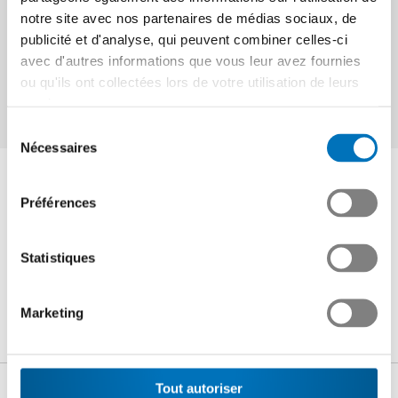
notre site avec nos partenaires de médias sociaux, de
publicité et d'analyse, qui peuvent combiner celles-ci
avec d'autres informations que vous leur avez fournies
Cet article vaut-il la peine d'être lu?
ou qu'ils ont collectées lors de votre utilisation de leurs
services.
Sélection
Nécessaires
du
Interlocuteur
consentement
Préférences
Jonas Lang
Statistiques
Chef de secteur
+41 44 384 48 33
Marketing
j.lang
@swissmem.ch
Partager
Tout autoriser