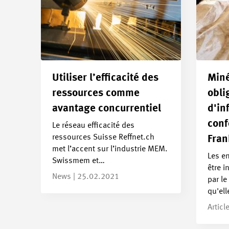
Utiliser l’efficacité des
Miné
ressources comme
obli
avantage concurrentiel
d'in
conf
Le réseau efficacité des
ressources Suisse Reffnet.ch
Fran
met l’accent sur l’industrie MEM.
Les e
Swissmem et…
être 
News | 25.02.2021
par le
qu'el
Articl