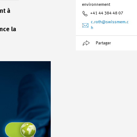
environnement
nt à
+41 44 384 48 07
c.roth
@swissmem.c
h
nce la
Partager