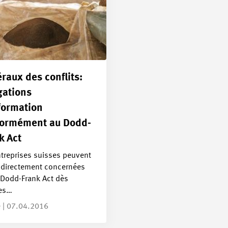
raux des conflits:
gations
formation
ormément au Dodd-
k Act
ntreprises suisses peuvent
indirectement concernées
 Dodd-Frank Act dès
les…
e | 07.04.2016