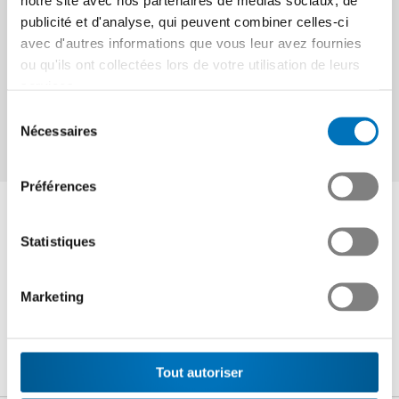
notre site avec nos partenaires de médias sociaux, de
population de remplir maintenant sa citerne à mazout.
publicité et d'analyse, qui peuvent combiner celles-ci
avec d'autres informations que vous leur avez fournies
ou qu'ils ont collectées lors de votre utilisation de leurs
services.
Cet article vaut-il la peine d'être lu?
Sélection
Nécessaires
du
consentement
Préférences
Interlocuteur
Statistiques
Philipp Bregy
Marketing
Chef de secteur énergie
+41 44 384 48 04
p.bregy
@swissmem.ch
Tout autoriser