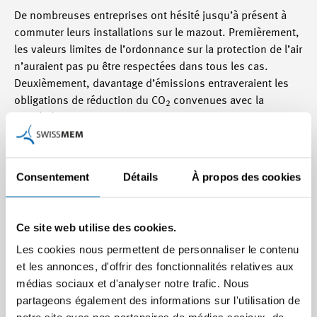
De nombreuses entreprises ont hésité jusqu’à présent à
commuter leurs installations sur le mazout. Premièrement,
les valeurs limites de l’ordonnance sur la protection de l’air
n’auraient pas pu être respectées dans tous les cas.
Deuxièmement, davantage d’émissions entraveraient les
obligations de réduction du CO
convenues avec la
2
Confédération. La « recommandation de commutation »
crée à présent une sécurité juridique puisqu’elle était la
condition formelle pour obtenir des allègements
correspondants dans l’ordonnance sur la protection de
Consentement
Détails
À propos des cookies
l’air et l’ordonnance sur le CO
.
2
À présent, l’accent est à nouveau mis sur les défis
Ce site web utilise des cookies.
concrets dans la pratique : comme la commutation
Les cookies nous permettent de personnaliser le contenu
implique nettement plus de mazout, il faut accorder une
et les annonces, d'offrir des fonctionnalités relatives aux
attention toute particulière à la logistique de répartition du
médias sociaux et d'analyser notre trafic. Nous
mazout, c’est-à-dire aux capacités de livraison. C’est
partageons également des informations sur l'utilisation de
pourquoi le Conseil fédéral recommande aussi à la