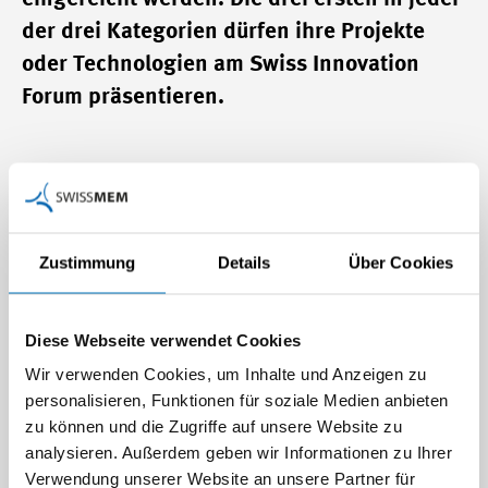
der drei Kategorien dürfen ihre Projekte
oder Technologien am Swiss Innovation
Forum präsentieren.
Mit der Ausschreibung des Swiss Technology Award 2013
wollen die Veranstalter verstärkt bestehende Unternehmen
und deren innovative Projekte ansprechen. Dazu wurde die
Zustimmung
Details
Über Cookies
neue Kategorie «Sustainability Leader» geschaffen. In
dieser Kategorie treten erfolgreiche Firmen an, die mit einer
Innovation aufzeigen, wie mit neuen Materialien oder
Diese Webseite verwendet Cookies
Verfahren Ressourcen geschont werden oder neuen
Wir verwenden Cookies, um Inhalte und Anzeigen zu
Märkten erschlossen werden. Die Projekte werden durch
personalisieren, Funktionen für soziale Medien anbieten
eine breit abgestützte Jury bewertet. Die drei ersten in jeder
zu können und die Zugriffe auf unsere Website zu
der drei Kategorien können ihre Projekte oder Technologien
analysieren. Außerdem geben wir Informationen zu Ihrer
am Swiss Innovation Forum in Basel am 20. November
Verwendung unserer Website an unsere Partner für
2013 den 1000 Besuchern aus der Innovationswelt