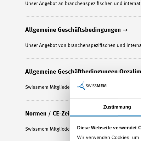
Unser Angebot an branchenspezifischen und internat
Allgemeine Geschäftsbedingungen
Unser Angebot von branchenspezifischen und interna
Allgemeine Geschäftbedingungen Orgali
Swissmem Mitglieder profitieren von günstigen Kondi
Zustimmung
Normen / CE-Zeichen / Incoterms
Diese Webseite verwendet 
Swissmem Mitglieder profitieren von günstigen Kondi
Wir verwenden Cookies, um I