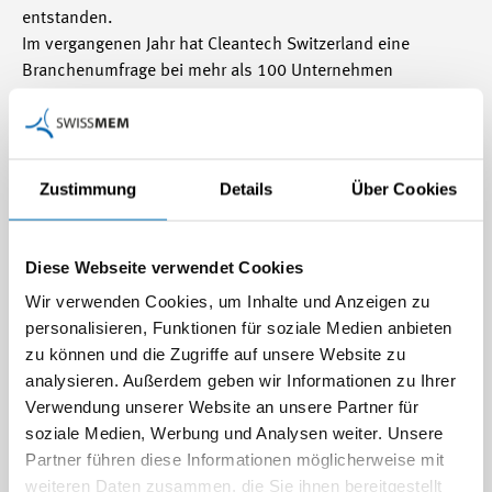
entstanden.
Im vergangenen Jahr hat Cleantech Switzerland eine
Branchenumfrage bei mehr als 100 Unternehmen
durchgeführt. Aus dieser Umfrage ging klar hervor, dass
Schweizer Cleantech-Unternehmen eine zielgerichtete
Unterstützung in den jeweiligen Exportländern wünschen.
Um eine noch gezieltere Unterstützung in den weltweiten
Zustimmung
Details
Über Cookies
Cleantech-Märkten zu ermöglichen und die Sichtbarkeit der
Schweizer Unternehmen international zu erhöhen, hat sich
Cleantech Switzerland in Zusammenarbeit mit Swissmem
Diese Webseite verwendet Cookies
für das Jahr 2012 zum Ziel gesetzt, exportorientierte
Wir verwenden Cookies, um Inhalte und Anzeigen zu
Schweizer Cleantech Unternehmen umfassend abzubilden.
personalisieren, Funktionen für soziale Medien anbieten
So entsteht die erweiterte Datenbank «Cleantech Cube».
zu können und die Zugriffe auf unsere Website zu
Sie soll für jede erfasste Firma Produkte, Dienstleistungen
analysieren. Außerdem geben wir Informationen zu Ihrer
und Zielmärkte aufzeigen. Dadurch erhält das Schweizer
Verwendung unserer Website an unsere Partner für
Cleantech-Angebot ein Gesicht, welches im Ausland über
soziale Medien, Werbung und Analysen weiter. Unsere
das offizielle Schweizer Netzwerk wie Botschaften,
Partner führen diese Informationen möglicherweise mit
Handelskammern sowie über interessierte Schweizer
weiteren Daten zusammen, die Sie ihnen bereitgestellt