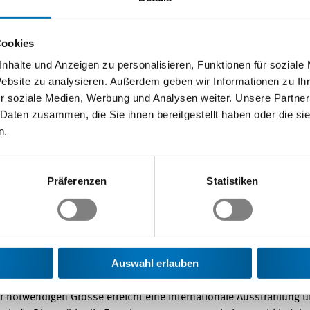
r den Innovationspark definiert.
Konzept konkretisiert
Im Konz
 sowie Fragen zur wissenschaftlichen Kompetenz, zum industrielle
Cookies
rt das Konzept der Kantone die Ausgestaltung der künftigen natio
nhalte und Anzeigen zu personalisieren, Funktionen für soziale
onalen Vermarktung und Qualitätssicherung vereinen soll. Die bei
Website zu analysieren. Außerdem geben wir Informationen zu I
chschulen angesiedelt werden. Während in Zürich ein Stadtquart
r soziale Medien, Werbung und Analysen weiter. Unsere Partner
rden soll, erweitert Lausanne die eigenen Aktivitäten um die ET
 Daten zusammen, die Sie ihnen bereitgestellt haben oder die s
llen im Kanton Aargau (Park "InnovAARE" im Umfeld des Paul-Sche
n.
undprojekt "BEST" der beiden Kantone Basel-Stadt und Basel-Lan
jekte erfüllen die von der VDK definierten Kriterien und weisen d
Die übrigen sechs Kandidaturen sollen bis zum Start des Innovat
Präferenzen
Statistiken
 ihre Entwicklungsfähigkeit erneut unter Beweis zu stellen.
Ball 
epts an den Bund wurde einstimmig gefällt. Bereits im letzten H
en gewählte Auswahlverfahren einstimmig verabschiedet. Die Kant
 und die nationale Perspektive des künftigen Innovationsparks 
verbundenen Anträge der Kantone dem Bundesrat zur Würdigung zu
Auswahl erlauben
tet. Im Anschluss wird die Botschaft an die Eidgenössischen Räte
park
Seit den ersten Diskussionen unterstützt Swissmem die Ide
r notwendigen Grösse erreicht eine internationale Ausstrahlung u