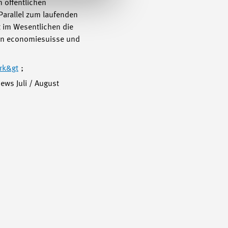
 öffentlichen
Parallel zum laufenden
t im Wesentlichen die
den economiesuisse und
rk&gt
;
ews Juli / August