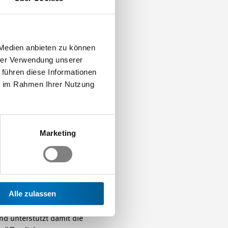
ept werden neben
n Umfeld und zur
nalen Dachorganisation,
 Medien anbieten zu können
den Hubstandorte sollen
hrer Verwendung unserer
ier auf einem Teil des
 führen diese Informationen
H-Aussenstellen zu einem
ie im Rahmen Ihrer Nutzung
rrer-Instituts,
dschaft und des Kantons
en geforderten hohen
ionsparks im Jahr 2016
Marketing
liegt nun beim Bund
erbst hatten die
one haben somit gleich
eingenommen. Nun liegt
 unterbreiten. Ein
Alle zulassen
 zur Beratung
e des nationalen
nd unterstützt damit die