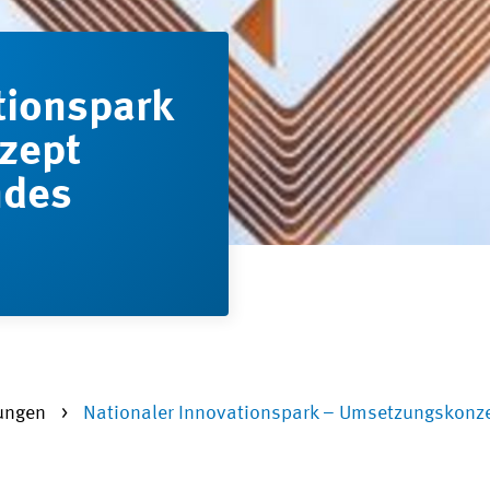
tionspark
zept
ndes
lungen
Nationaler Innovationspark – Umsetzungskonz