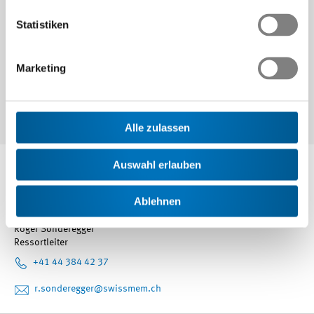
Sonderegger,
r.sonderegger
@swissmem.ch
, wenden.
Statistiken
Marketing
War dieser Artikel lesenswert?
Alle zulassen
Ansprechpartner
Auswahl erlauben
Ablehnen
Roger Sonderegger
Ressortleiter
+41 44 384 42 37
r.sonderegger
@swissmem.ch