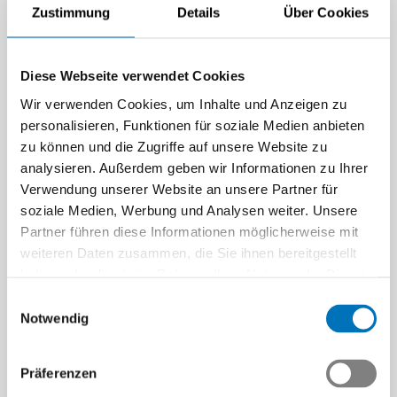
Zustimmung
Details
Über Cookies
Preis:
Noël Thoma
und
Phil Büecheler
von der
ZHAW School of Engineering zum Thema:
Diese Webseite verwendet Cookies
Optimiertes Gehäuse für Planetengetriebe
Wir verwenden Cookies, um Inhalte und Anzeigen zu
Preis:
Lukas Gantenbein
und
Simon Metzger
von
personalisieren, Funktionen für soziale Medien anbieten
der ZHAW School of Engineering zum Thema:
zu können und die Zugriffe auf unsere Website zu
Modellierung eines Resonanzprüfstandes für
analysieren. Außerdem geben wir Informationen zu Ihrer
Feder-Dämpfer-Elemente
Verwendung unserer Website an unsere Partner für
Preis:
Adrian Bachmann
von der Hochschule
soziale Medien, Werbung und Analysen weiter. Unsere
Luzern (HSLU) zum Thema: Neukonstruktion
Partner führen diese Informationen möglicherweise mit
Lastenaufzug MRL 5000
weiteren Daten zusammen, die Sie ihnen bereitgestellt
haben oder die sie im Rahmen Ihrer Nutzung der Dienste
Wir gratulieren herzlich! An der Ehrung konnten nicht alle
gesammelt haben.
Einwilligungsauswahl
persönlich anwesend sein.
Notwendig
Für Fragen zur Preisverleihung oder bei Interesse am
Präferenzen
Industriesektor Antriebstechnik dürfen Sie sich an Roger