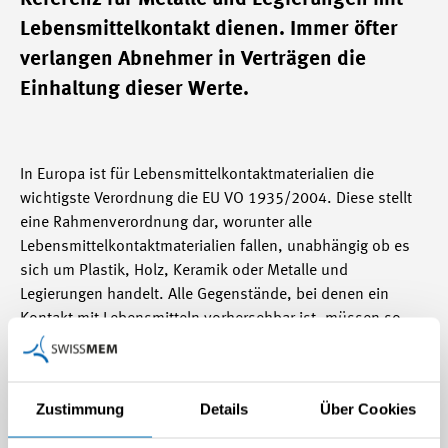
Lebensmittelkontakt dienen. Immer öfter
verlangen Abnehmer in Verträgen die
Einhaltung dieser Werte.
In Europa ist für Lebensmittelkontaktmaterialien die
wichtigste Verordnung die EU VO 1935/2004. Diese stellt
eine Rahmenverordnung dar, worunter alle
Lebensmittelkontaktmaterialien fallen, unabhängig ob es
sich um Plastik, Holz, Keramik oder Metalle und
Legierungen handelt. Alle Gegenstände, bei denen ein
Kontakt mit Lebensmitteln vorhersehbar ist, müssen so
beschaffen sein, dass die Gesundheit der Konsumenten
nicht gefährdet wird. Eine Konkretisierung durch
Grenzwerte findet sich jedoch in der EU-Gesetzgebung
Zustimmung
Details
Über Cookies
nicht. Im September 2013 wurde vom Europarat mit seinen
37 Mitgliedern (darunter auch die Schweiz) jedoch eine