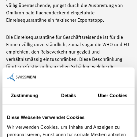
völlig überraschende, jüngst durch die Ausbreitung von
Omikron bald flächendeckend eingeführte
Einreisequarantäne ein faktischer Exportstopp.
Die Einreisequarantäne für Geschäftsreisende ist für die
Firmen völlig unverständlich, zumal sogar die WHO und EU
empfehlen, den Reiseverkehr nur gezielt und
verhältnismässig einzuschränken. Diese Beschränkung
führt kurzfristig zu finanziellen Schäden, welche die
Industriebetriebe angesichts der rapide steigenden
Rohstoff- und Frachtpreise doppelt treffen. Mittelfristig
kommt ein erheblicher Reputationsschaden hinzu.
Zustimmung
Details
Über Cookies
Swissmem fordert, dass die bis vor wenigen Monaten
geltende Ausnahmebestimmung hinsichtlich der
Diese Webseite verwendet Cookies
Reisequarantäne für wichtige und unaufschiebbare
Wir verwenden Cookies, um Inhalte und Anzeigen zu
berufliche Reisen wieder eingeführt wird (vgl. Art. 4 Bst. d
personalisieren, Funktionen für soziale Medien anbieten
und h der Covid-19-Verordnung internationaler