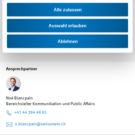
E-Mail
k.vaisbrot
@swissmem.ch
Alle zulassen
Auswahl erlauben
War dieser Artikel lesenswert?
Ablehnen
Ansprechpartner
Noé Blancpain
Bereichsleiter Kommunikation und Public Affairs
+41 44 384 48 65
n.blancpain
@swissmem.ch