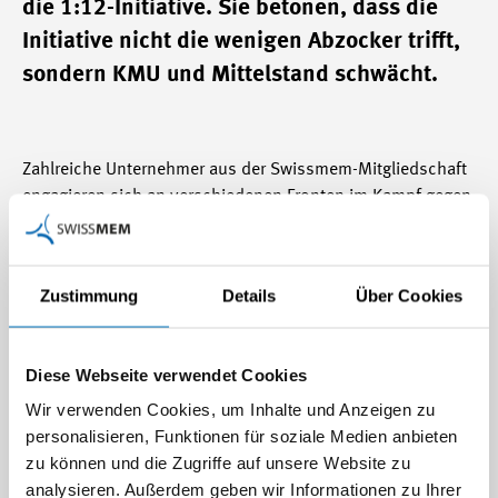
die 1:12-Initiative. Sie betonen, dass die
Initiative nicht die wenigen Abzocker trifft,
sondern KMU und Mittelstand schwächt.
Zahlreiche Unternehmer aus der Swissmem-Mitgliedschaft
engagieren sich an verschiedenen Fronten im Kampf gegen
die schädliche 1:12-Initiative der JUSO. Hans Hess,
Präsident Swissmem, Matthias Weibel, CFO Faes AG, sowie
Pierre Castella, Vizepräsident Dixi Holding SA, traten an
Zustimmung
Details
Über Cookies
Podiumsdiskussionen in Winterthur, Schiers und Le Locle
gegen die Befürworter der 1:12-Initiative an. Zudem kreuzte
Peter Spuhler, Verwaltungsratspräsident Stadler Rail AG, in
Diese Webseite verwendet Cookies
der Sendung ARENA des Schweizer Fernsehens die Klingen
Wir verwenden Cookies, um Inhalte und Anzeigen zu
mit Vertretern der Pro-Seite. Darüber hinaus werden sich
personalisieren, Funktionen für soziale Medien anbieten
über ein Dutzend weitere Vertreter von Swissmem-
zu können und die Zugriffe auf unsere Website zu
Mitgliedfirmen in den kommenden Wochen in Inseraten
analysieren. Außerdem geben wir Informationen zu Ihrer
gegen die 1:12-Initiative zu Wort melden. Alle Swissmem-