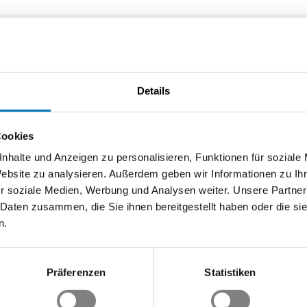
Details
ale Tests von Gebäudetechniksystemen liegt zur
Cookies
nhalte und Anzeigen zu personalisieren, Funktionen für soziale
Website zu analysieren. Außerdem geben wir Informationen zu I
r soziale Medien, Werbung und Analysen weiter. Unsere Partner
 Daten zusammen, die Sie ihnen bereitgestellt haben oder die s
» (SIA) hat uns auf die laufende Vernehmlassung der sia-Norm 20
n.
-seitige Entwurf kann unter dem folgenden Link abgerufen werd
lassungen/nc/1/&gt
;http://www.sia.ch/de/dienstleistungen/sia-
allfällige Bemerkungen der Swissmem Mitglieder sammeln und k
Präferenzen
Statistiken
können, bitten wir Sie, Ihre allfälligen Bemerkungen bis späteste
@swissmem.ch</link>) zu schicken. Bei einer direkten Eingabe an