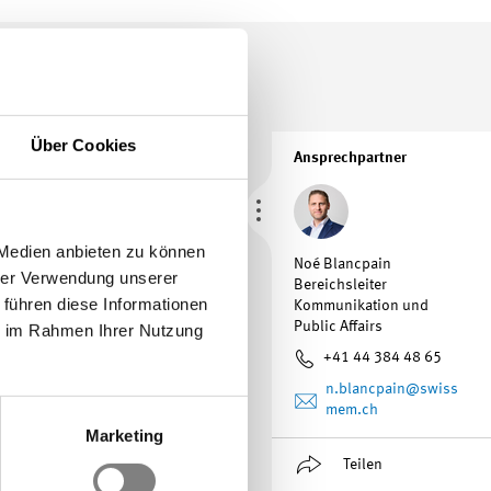
Über Cookies
Ansprechpartner
 Medien anbieten zu können
Noé Blancpain
hrer Verwendung unserer
Bereichsleiter
 führen diese Informationen
Kommunikation und
Public Affairs
ie im Rahmen Ihrer Nutzung
46 – Integrale Tests von
+41 44 384 48 65
en: <link
n.blancpain
@swiss
mem.ch
onsolidiert an den
Marketing
ns 24. September 2013 an
Teilen
 den SIA sind wir Ihnen