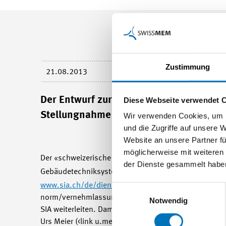
Zustimmung
21.08.2013
Der Entwurf zur Norm SIA 2046 – Integr
Diese Webseite verwendet 
Stellungnahme auf.
Wir verwenden Cookies, um I
und die Zugriffe auf unsere 
Website an unsere Partner fü
möglicherweise mit weiteren
Der «schweizerische Ingenieur- und Architektenverein
der Dienste gesammelt habe
Gebäudetechniksystemen aufmerksam gemacht. Der 28
www.sia.ch/de/dienstleistungen/sia-norm/vernehm
Einwilligungsauswahl
norm/vernehmlassungen/nc/1/</link> Swissmem wird 
Notwendig
SIA weiterleiten. Damit wir die Frist des SIA wahren 
Urs Meier (<link u.meier@swissmem.ch - mail>u.meier