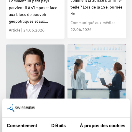
comment la Suisse s’affirme-
Comment un petit pays
t-elle ? Lors de la 19e Journée
parvient-il à s’imposer face
de…
aux blocs de pouvoir
géopolitiques et aux…
Communiqué aux médias |
22.06.2026
Article | 24.06.2026
Formation
WEF 2026 : l’important
professionnelle
au-delà de la grande
Consentement
Détails
À propos des cookies
supérieure : révisions,
scène