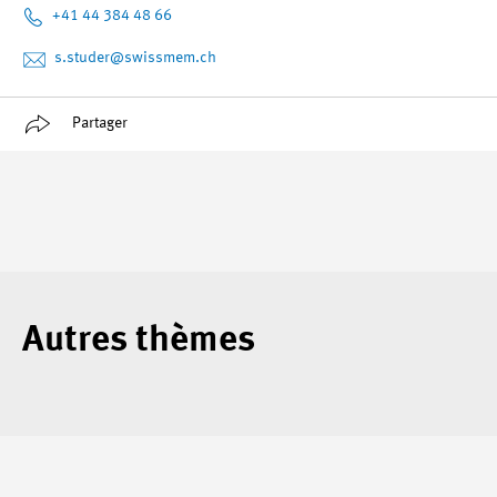
+41 44 384 48 66
s.studer
@swissmem.ch
Partager
Autres thèmes