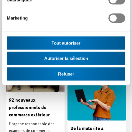
Pas de renversement de
les prochaines votations
tendance en vue
dans le nouveau TecTalk.
Marketing
L’évolution conjoncturelle le
Article | 02.12.2025
montre : la situation de
l’industrie tech suisse reste
tendue et les…
Tout autoriser
Article | 24.11.2025
Autoriser la sélection
Refuser
92 nouveaux
professionnels du
commerce extérieur
L’organe responsable des
De la maturité à
examens de commerce