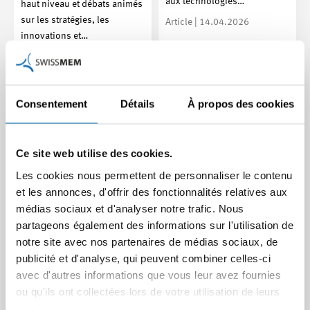
aux technologies…
haut niveau et débats animés
sur les stratégies, les
Article | 14.04.2026
innovations et…
Article | 31.03.2026
Consentement
Détails
À propos des cookies
Ce site web utilise des cookies.
Les cookies nous permettent de personnaliser le contenu
et les annonces, d'offrir des fonctionnalités relatives aux
médias sociaux et d'analyser notre trafic. Nous
Les explosifs comme
partageons également des informations sur l'utilisation de
modèle commercial : un
notre site avec nos partenaires de médias sociaux, de
« L’industrie européenne
Suisse nettoie le monde
publicité et d'analyse, qui peuvent combiner celles-ci
des machines risque de
Dans le TecTalk, Philipp von
avec d'autres informations que vous leur avez fournies
suivre la même voie que
Michaelis, cofondateur de
ou qu'ils ont collectées lors de votre utilisation de leurs
l’industrie automobile. »
GCS, explique comment des
services.