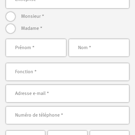
Monsieur
*
Madame
*