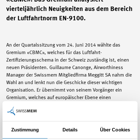
vierteljährlich Neuigkeiten aus dem Bereich
der Luftfahrtnorm EN-9100.
An der Quartalssitzung vom 24. Juni 2014 wählte das
Gremium «CBMC», welches für das Luftfahrt-
Zertifizierungsschema in der Schweiz zuständig ist, einen
neuen Präsidenten. Guillaume Canonge, Airworthiness
Manager der Swissmem Mitgliedfirma Meggitt SA nahm die
Wahl an und lenkt nun die Geschicke dieser wichtigen
Organisation. Er übernimmt von seinem Vorgänger ein
Gremium, welches auf europäischer Ebene einen
hervorragenden Ruf geniesst.
Das CBMC im Dienste der
Schweizer Luftfahrtindustrie
Für die Zulassung als
Lieferant von Luftfahrtkomponenten ist die Unternehmens-
Zertifizierung gemäss der Luftfahrtnorm EN-9100 zwingend
Zustimmung
Details
Über Cookies
notwendig. In der Schweiz sind momentan 53