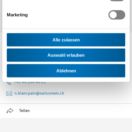
Weitere Informationen erhalten Sie auch auf <link
de/organisation-mitglieder/fachgruppen/swiss-asd/en-
Marketing
9100.html>http://www.swissmem.ch/en-9100</link>
Alle zulassen
Ansprechpartner
Auswahl erlauben
Noé Blancpain
Ablehnen
Bereichsleiter Kommunikation und Public Affairs
+41 44 384 48 65
n.blancpain
@swissmem.ch
Teilen