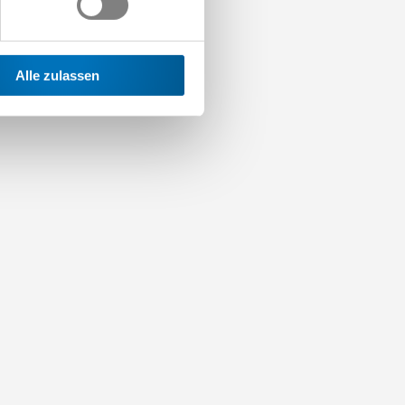
Alle zulassen
r
iger