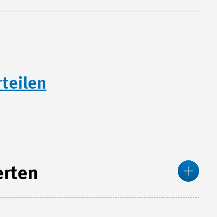
teilen
Meh
erten