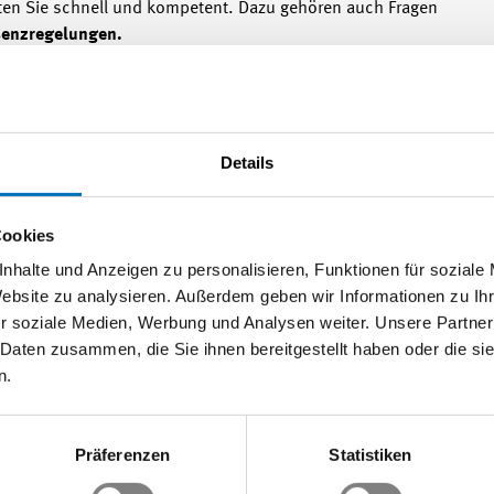
aten Sie schnell und kompetent. Dazu gehören auch Fragen
bsenzregelungen.
re Beratungstätigkeit auf das
Vertragsrecht
– konkret auf
Details
 die
Allgemeinen Geschäftsbedingungen
(AGBs). Hinzu
trägen
(NDA), zur
Exportkontrolle und den Sanktionen
Cookies
ng
.
nhalte und Anzeigen zu personalisieren, Funktionen für soziale
Website zu analysieren. Außerdem geben wir Informationen zu I
r soziale Medien, Werbung und Analysen weiter. Unsere Partner
 Daten zusammen, die Sie ihnen bereitgestellt haben oder die s
der betriebsinternen Umsetzung des
Chemikalien- und
n.
zu kommen Beratungen im
Umwelt- und
richterstattung
, den
Sorgfaltspflichten
sowie in Themen
Präferenzen
Statistiken