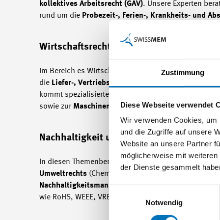
kollektives Arbeitsrecht (GAV)
. Unsere Experten ber
rund um die
Probezeit-, Ferien-, Krankheits- und A
Wirtschaftsrecht
Im Bereich es Wirtschaftsrechts
fokussiert sich unse
Zustimmung
die
Liefer-, Vertriebs- und Serviceverträge
sowie auf
kommt spezialisiertes Wissen zu
Geheimhaltungsver
Diese Webseite verwendet 
sowie zur
Maschinenrichtlinie / Maschinenverordnu
Wir verwenden Cookies, um I
und die Zugriffe auf unsere 
Nachhaltigkeit und Umwelt
Website an unsere Partner fü
möglicherweise mit weiteren
In diesen Themenbereichen unterstützen wir Sie bei 
der Dienste gesammelt habe
Umweltrechts
(ChemV, ChemRRV, REACH, PFAS). Hin
Nachhaltigkeitsmanagement
, zur
Nachhaltigkeitsbe
Einwilligungsauswahl
wie RoHS, WEEE, VREG.
Notwendig