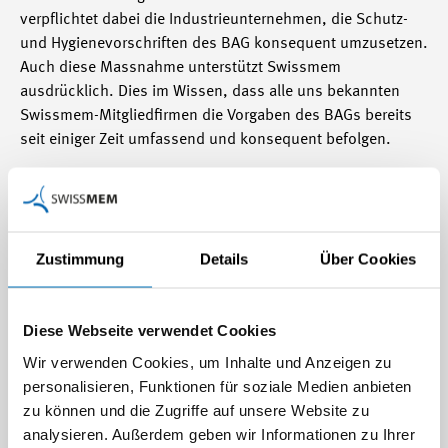
verpflichtet dabei die Industrieunternehmen, die Schutz-
und Hygienevorschriften des BAG konsequent umzusetzen.
Auch diese Massnahme unterstützt Swissmem
ausdrücklich. Dies im Wissen, dass alle uns bekannten
Swissmem-Mitgliedfirmen die Vorgaben des BAGs bereits
seit einiger Zeit umfassend und konsequent befolgen.
«Der Bundesrat hat die richtigen Massnahmen
beschlossen. Sie bringen rasche, unbürokratische Hilfe»
sagt Hans Hess, Präsident Swissmem. «Ich bin auch sehr
Zustimmung
Details
Über Cookies
froh, dass es nicht zu einer kompletten Ausgangssperre
kommt und dass der Bundesrat klar zum Ausdruck
gebracht hat, dass in der Industrie weitergearbeitet werden
Diese Webseite verwendet Cookies
kann. Diese Aussage muss täglich und gerade gegenüber
Wir verwenden Cookies, um Inhalte und Anzeigen zu
Kantonen wiederholt werden.»
personalisieren, Funktionen für soziale Medien anbieten
zu können und die Zugriffe auf unsere Website zu
Die Lage in den Unternehmen der Maschinen-, Elektro- und
analysieren. Außerdem geben wir Informationen zu Ihrer
Metall-Industrie ist angespannt. Sie präsentiert sich aber