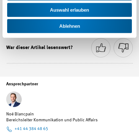
Philippe Cordonier, Responsable Suisse romande
Tel. +41 21 613 35 85 / Mobile +41 79 644 46 77
Auswahl erlauben
E-Mail
p.cordonier
@swissmem.ch
Ablehnen
War dieser Artikel lesenswert?
Ansprechpartner
Noé Blancpain
Bereichsleiter Kommunikation und Public Affairs
+41 44 384 48 65