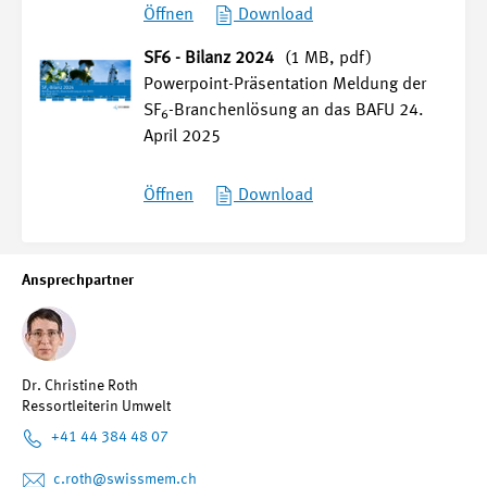
Öffnen
Download
SF6 - Bilanz 2024
(1 MB, pdf)
Powerpoint-Präsentation Meldung der
SF
-Branchenlösung an das BAFU 24.
6
April 2025
Öffnen
Download
Ansprechpartner
Dr. Christine Roth
Ressortleiterin Umwelt
+41 44 384 48 07
c.roth
@swissmem.ch