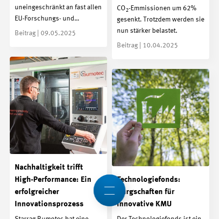
uneingeschränkt an fast allen
CO
-Emmissionen um 62%
2
EU-Forschungs- und…
gesenkt. Trotzdem werden sie
nun stärker belastet.
Beitrag | 09.05.2025
Beitrag | 10.04.2025
Nachhaltigkeit trifft
High-Performance: Ein
Technologiefonds:
erfolgreicher
Bürgschaften für
Innovationsprozess
innovative KMU
Starrag Bumotec hat eine
Der Technologiefonds ist ein