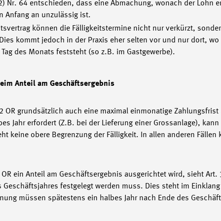
2) Nr. 64 entschieden, dass eine Abmachung, wonach der Lohn er
 Anfang an unzulässig ist.
svertrag können die Fälligkeitstermine nicht nur verkürzt, sonder
Dies kommt jedoch in der Praxis eher selten vor und nur dort, w
 Tag des Monats feststeht (so z.B. im Gastgewerbe).
beim Anteil am Geschäftsergebnis
. 2 OR grundsätzlich auch eine maximal einmonatige Zahlungsfris
s Jahr erfordert (Z.B. bei der Lieferung einer Grossanlage), kann 
eht keine obere Begrenzung der Fälligkeit. In allen anderen Fällen 
R ein Anteil am Geschäftsergebnis ausgerichtet wird, sieht Art.
 Geschäftsjahres festgelegt werden muss. Dies steht im Einklang
hnung müssen spätestens ein halbes Jahr nach Ende des Geschäft