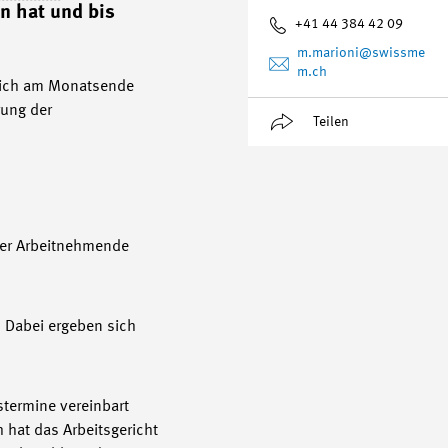
hn hat und bis
+41 44 384 42 09
m.marioni
@swissme
m.ch
zlich am Monatsende
rung der
Teilen
der Arbeitnehmende
. Dabei ergeben sich
stermine vereinbart
h hat das Arbeitsgericht