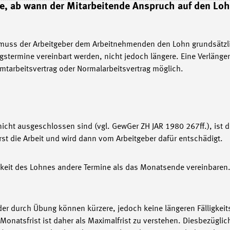
rage, ab wann der Mitarbeitende Anspruch auf den Lo
) muss der Arbeitgeber dem Arbeitnehmenden den Lohn grundsät
stermine vereinbart werden, nicht jedoch längere. Eine Verlänge
mtarbeitsvertrag oder Normalarbeitsvertrag möglich.
cht ausgeschlossen sind (vgl. GewGer ZH JAR 1980 267ff.), ist 
uerst die Arbeit und wird dann vom Arbeitgeber dafür entschädigt.
ligkeit des Lohnes andere Termine als das Monatsende vereinbaren
der durch Übung können kürzere, jedoch keine längeren Fälligkeit
 Monatsfrist ist daher als Maximalfrist zu verstehen. Diesbezüglic