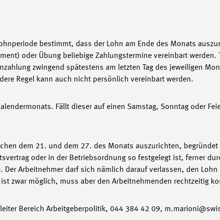
ohnperiode bestimmt, dass der Lohn am Ende des Monats auszur
ement) oder Übung beliebige Zahlungstermine vereinbart werden. T
zahlung zwingend spätestens am letzten Tag des jeweiligen Mona
ere Regel kann auch nicht persönlich vereinbart werden.
lendermonats. Fällt dieser auf einen Samstag, Sonntag oder Feie
ischen dem 21. und dem 27. des Monats auszurichten, begründet
vertrag oder in der Betriebsordnung so festgelegt ist, ferner du
 Der Arbeitnehmer darf sich nämlich darauf verlassen, den Lohn 
s ist zwar möglich, muss aber den Arbeitnehmenden rechtzeitig k
rtleiter Bereich Arbeitgeberpolitik, 044 384 42 09, m.marioni@s