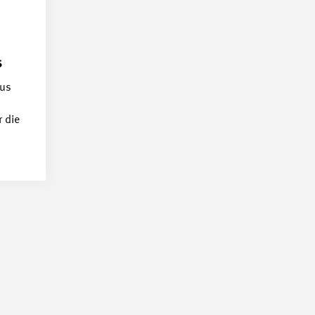
s
aus
r die