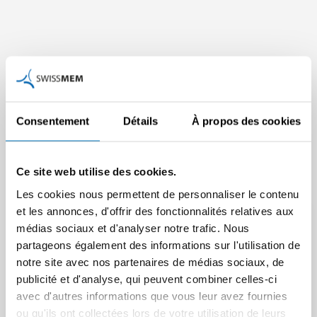
Ces articles peuvent
Consentement
Détails
À propos des cookies
vous intéresser
Ce site web utilise des cookies.
Les cookies nous permettent de personnaliser le contenu
et les annonces, d'offrir des fonctionnalités relatives aux
Le « Professional
médias sociaux et d'analyser notre trafic. Nous
Bachelor » est introduit
partageons également des informations sur l'utilisation de
en Suisse
notre site avec nos partenaires de médias sociaux, de
À partir d’octobre 2026, de
publicité et d'analyse, qui peuvent combiner celles-ci
nouveaux compléments de
avec d'autres informations que vous leur avez fournies
titres renforceront la
ou qu'ils ont collectées lors de votre utilisation de leurs