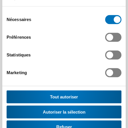
visibilité et l’attrait…
services.
Article | 06.07.2026
Sélection
Formation
Nécessaires
du
professionnelle
consentement
supérieure : révisions,
Préférences
suppressions et
introduction de titres
complémentaires
Statistiques
La formation professionnelle
supérieure continue
Marketing
d'évoluer : les nouveaux
titres « Professional…
Développer les talents
Article | 10.06.2026
Tout autoriser
de la tech de manière
ciblée grâce à des
examens fédéraux
Autoriser la sélection
La formation professionnelle
Refuser
supérieure vous permet de