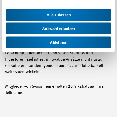
gemeinsam mit der Schweizerischen Konferenz für Technik
und Umwelt (SKTU) ein neues nationales Konferenzformat.
Im Zentrum stehen die Entwicklung und Umsetzung
Alle zulassen
konkreter Lösungen für zentrale Herausforderungen in den
Bereichen Energie, Ressourcen und Umwelt.
Auswahl erlauben
Unter dem Leitmotiv
„Engineering, das wirkt“
vernetzt die
Ablehnen
Konferenz Akteurinnen und Akteure aus Industrie,
Forschung, öffentlicher Hand sowie Startups und
Investoren. Ziel ist es, innovative Ansätze nicht nur zu
diskutieren, sondern gemeinsam bis zur Pilotierbarkeit
weiterzuentwickeln.
Mitglieder von Swissmem erhalten 20% Rabatt auf ihre
Teilnahme.