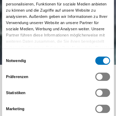
personalisieren, Funktionen für soziale Medien anbieten
zu können und die Zugriffe auf unsere Website zu
analysieren. Außerdem geben wir Informationen zu Ihrer
INFORMATIONSVERANSTALTUNG
Verwendung unserer Website an unsere Partner für
soziale Medien, Werbung und Analysen weiter. Unsere
Schweizerische
Partner führen diese Informationen möglicherweise mit
Konferenz für Technik
weiteren Daten zusammen, die Sie ihnen bereitgestellt
haben oder die sie im Rahmen Ihrer Nutzung der Dienste
und Umwelt SKTU
gesammelt haben.
Einwilligungsauswahl
Notwendig
Umsetzung konkreter Lösungen für zentrale
Herausforderungen in den Bereichen
Präferenzen
Energie, Ressourcen und Umwelt
Statistiken
Marketing
Die Hochschule für Technik und Umwelt FHNW lanciert