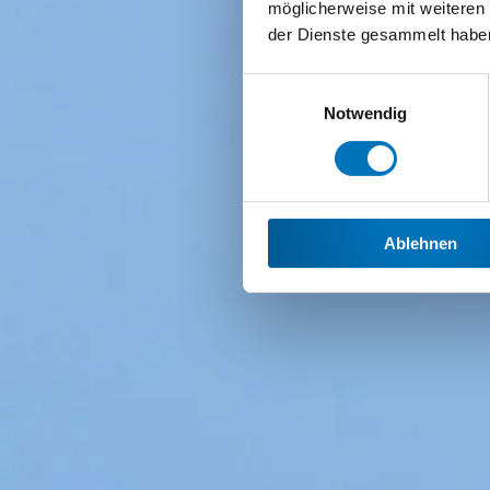
möglicherweise mit weiteren
der Dienste gesammelt habe
Einwilligungsauswahl
Notwendig
Ablehnen