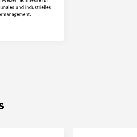
chweizer Fachmesse für
nales und industrielles
rmanagement.
s