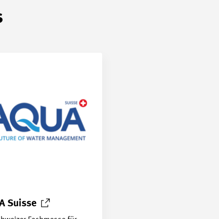
s
UA
Suisse