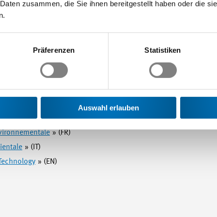
 Daten zusammen, die Sie ihnen bereitgestellt haben oder die s
n.
Präferenzen
Statistiken
025
Auswahl erlauben
» (DE)
vironnementale
» (FR)
ientale
» (IT)
Technology
» (EN)