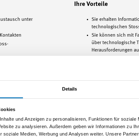
Ihre Vorteile
austausch unter
Sie erhalten Informat
technologischen Stos
 Kontakten
Sie können sich mit F
über technologische 
oss-
Herausforderungen a
Sie erhalten Zugang 
enbesuchen, um
Seminaren und Treffe
likationen
Sie erhalten Zugang 
Industriesektors
d Praxis durch
Details
hschulen und
Sie lernen die Firmen
können Erfahrungen a
unterstützen
Cookies
f den Stufen
nhalte und Anzeigen zu personalisieren, Funktionen für soziale
Website zu analysieren. Außerdem geben wir Informationen zu I
r soziale Medien, Werbung und Analysen weiter. Unsere Partner