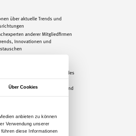
ionen über aktuelle Trends und
srichtungen
achexperten anderer Mitgliedfirmen
Trends, Innovationen und
ustauschen
zu themenbezogenen Workshops,
n mit Behörden
zum Netzwerk und den Kontakten des
Über Cookies
 aus der Branche besser kennen und
ustauschen und sich gegenseitig
 Medien anbieten zu können
hrer Verwendung unserer
 führen diese Informationen