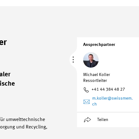
er
Ansprechpartner
aler
Michael Koller
Ressortleiter
ische
+41 44 384 48 27
m.koller
@swissmem.
ch
 für umwelttechnische
Teilen
sorgung und Recycling,