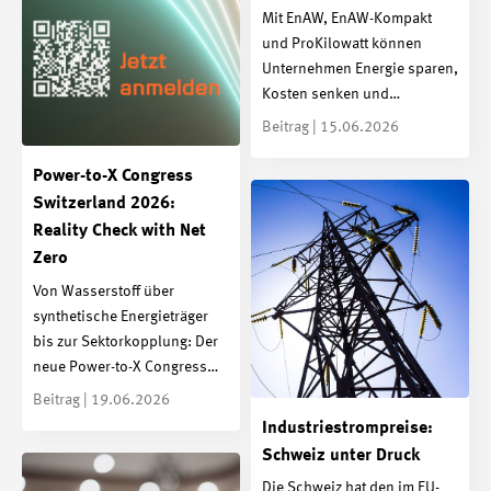
Mit EnAW, EnAW-Kompakt
und ProKilowatt können
Unternehmen Energie sparen,
Kosten senken und…
Beitrag | 15.06.2026
Power-to-X Congress
Switzerland 2026:
Reality Check with Net
Zero
Von Wasserstoff über
synthetische Energieträger
bis zur Sektorkopplung: Der
neue Power-to-X Congress…
Beitrag | 19.06.2026
Industriestrompreise:
Schweiz unter Druck
Die Schweiz hat den im EU-