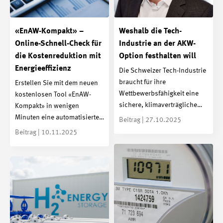
«EnAW-Kompakt» –
Weshalb die Tech-
Online-Schnell-Check für
Industrie an der AKW-
die Kostenreduktion mit
Option festhalten will
Energieeffizienz
Die Schweizer Tech-Industrie
braucht für ihre
Erstellen Sie mit dem neuen
Wettbewerbsfähigkeit eine
kostenlosen Tool «EnAW-
sichere, klimaverträgliche…
Kompakt» in wenigen
Minuten eine automatisierte…
Beitrag | 27.10.2025
Beitrag | 10.11.2025